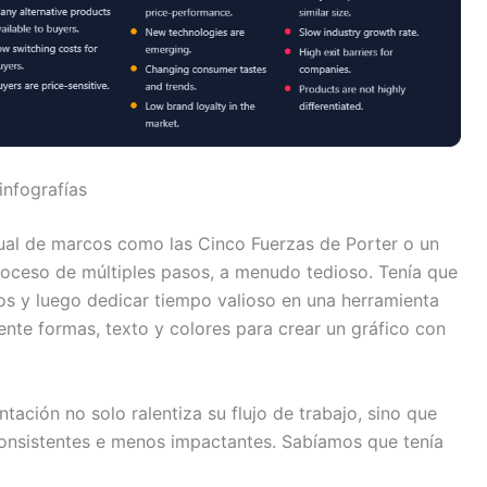
infografías
sual de marcos como las Cinco Fuerzas de Porter o un
roceso de múltiples pasos, a menudo tedioso. Tenía que
atos y luego dedicar tiempo valioso en una herramienta
nte formas, texto y colores para crear un gráfico con
ntación no solo ralentiza su flujo de trabajo, sino que
onsistentes e menos impactantes. Sabíamos que tenía