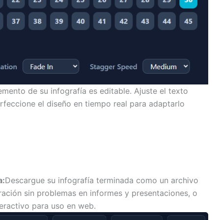
mento de su infografía es editable. Ajuste el texto
rfeccione el diseño en tiempo real para adaptarlo
a:
Descargue su infografía terminada como un archivo
ración sin problemas en informes y presentaciones, o
eractivo para uso en web.