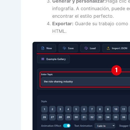
Generar y personalizar:
Haga clic 
infografía. A continuación, puede e
encontrar el estilo perfecto.
Exportar:
Guarde su trabajo como 
HTML.