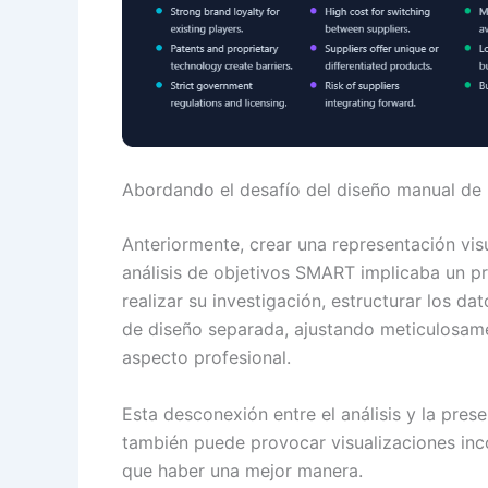
Abordando el desafío del diseño manual de 
Anteriormente, crear una representación vi
análisis de objetivos SMART implicaba un p
realizar su investigación, estructurar los d
de diseño separada, ajustando meticulosame
aspecto profesional.
Esta desconexión entre el análisis y la prese
también puede provocar visualizaciones inc
que haber una mejor manera.