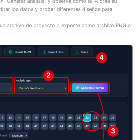
en “Generar análisis” y observe cómo la IA crea su
ditar los datos y probar diferentes diseños para
un archivo de proyecto o exporte como archivo PNG o