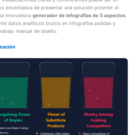
 encantados de presentar una solución potente: el
sta innovadora
generador de infografías de 5 aspectos
te datos analíticos brutos en infografías pulidas y
trabajo manual de diseño.
mación