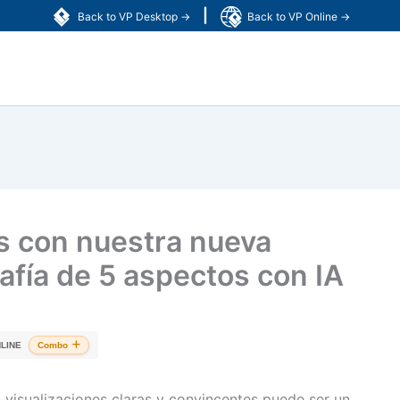
|
Back to VP Desktop →
Back to VP Online →
s con nuestra nueva
afía de 5 aspectos con IA
LINE
Combo
n visualizaciones claras y convincentes puede ser un