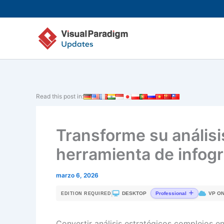
Ir
al
contenido
Read this post in:
Transforme su análisi
herramienta de infogr
marzo 6, 2026
|
DESKTOP
VP ON
Professional
EDITION REQUIRED
Convertir análisis estratégicos complejos e