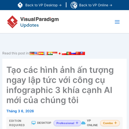
Nhảy
|
Back to VP Desktop →
Back to VP Online →
tới
Main
nội
dung
Men
Read this post in:
Tạo các hình ảnh ấn tượng
ngay lập tức với công cụ
infographic 3 khía cạnh AI
mới của chúng tôi
Tháng 3 6, 2026
VP
EDITION
|
DESKTOP
Professional
Combo
ONLINE
REQUIRED