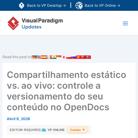
Skip
|
Back to VP Desktop →
Back to VP Online →
to
Main
content
Men
Read this post in:
Compartilhamento estático
vs. ao vivo: controle a
versionamento do seu
conteúdo no OpenDocs
Abril 9, 2026
|
VP ONLINE
Combo
EDITION REQUIRED