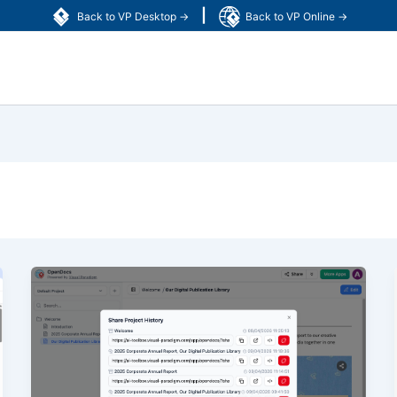
|
Back to VP Desktop →
Back to VP Online →