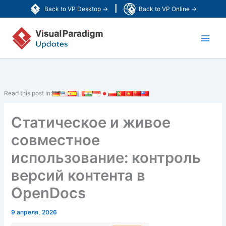
Перейти
|
Back to VP Desktop →
Back to VP Online →
к
Main
содержимому
Men
Read this post in:
Статическое и живое
совместное
использование: контроль
версий контента в
OpenDocs
9 апреля, 2026