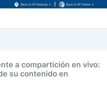
|
Back to VP Desktop →
Back to VP Online →
ente a compartición en vivo:
 de su contenido en