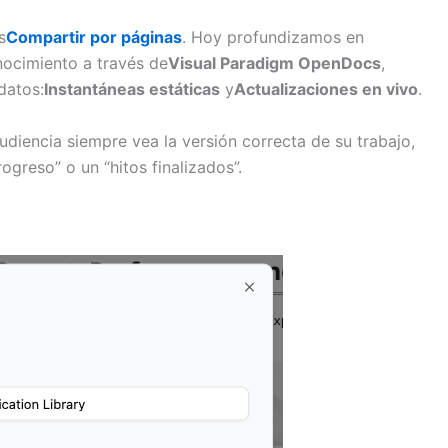
s
Compartir por páginas
. Hoy profundizamos en
ocimiento a través de
Visual Paradigm OpenDocs
,
datos:
Instantáneas estáticas
y
Actualizaciones en vivo
.
diencia siempre vea la versión correcta de su trabajo,
greso” o un “hitos finalizados”.