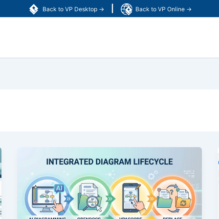
|
Back to VP Desktop →
Back to VP Online →