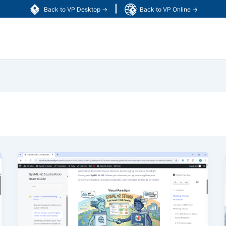
|
Back to VP Desktop →
Back to VP Online →