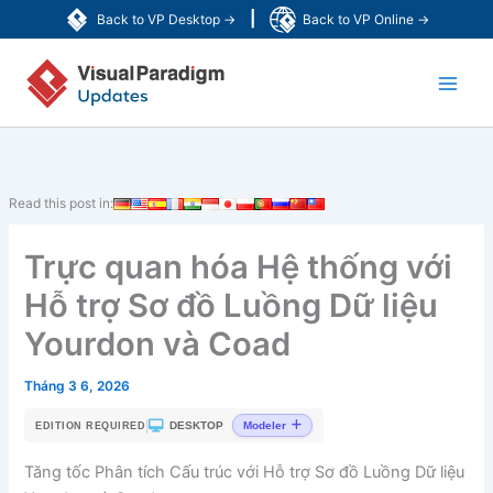
Nhảy
|
Back to VP Desktop →
Back to VP Online →
tới
Main
nội
dung
Men
Read this post in:
Trực quan hóa Hệ thống với
Hỗ trợ Sơ đồ Luồng Dữ liệu
Yourdon và Coad
Tháng 3 6, 2026
|
DESKTOP
Modeler
EDITION REQUIRED
Tăng tốc Phân tích Cấu trúc với Hỗ trợ Sơ đồ Luồng Dữ liệu