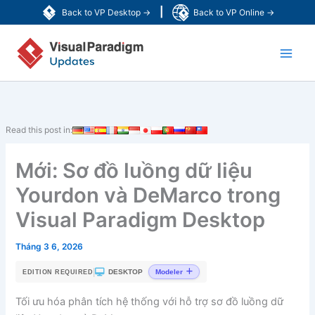
Nhảy
|
Back to VP Desktop →
Back to VP Online →
tới
Main
nội
dung
Men
Read this post in:
Mới: Sơ đồ luồng dữ liệu
Yourdon và DeMarco trong
Visual Paradigm Desktop
Tháng 3 6, 2026
|
DESKTOP
Modeler
EDITION REQUIRED
Tối ưu hóa phân tích hệ thống với hỗ trợ sơ đồ luồng dữ