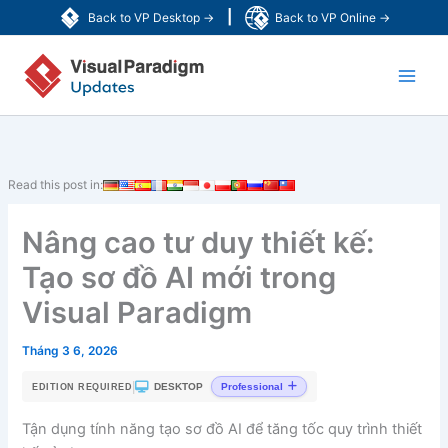
Nhảy
|
Back to VP Desktop →
Back to VP Online →
tới
Main
nội
dung
Men
Read this post in:
Nâng cao tư duy thiết kế:
Tạo sơ đồ AI mới trong
Visual Paradigm
Tháng 3 6, 2026
|
DESKTOP
Professional
EDITION REQUIRED
Tận dụng tính năng tạo sơ đồ AI để tăng tốc quy trình thiết