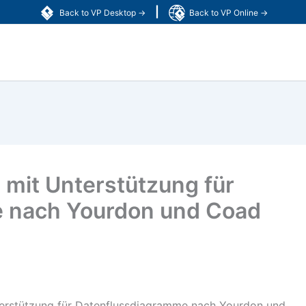
|
Back to VP Desktop →
Back to VP Online →
 mit Unterstützung für
 nach Yourdon und Coad
nterstützung für Datenflussdiagramme nach Yourdon und