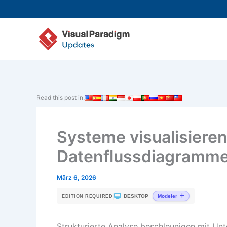
Zum
Inhalt
springen
Read this post in:
Systeme visualisieren
Datenflussdiagramme
März 6, 2026
|
DESKTOP
Modeler
EDITION REQUIRED
Strukturierte Analyse beschleunigen mit U