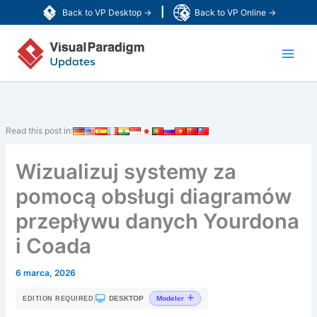
Przejdź
|
Back to VP Desktop →
Back to VP Online →
do
Main
treści
Men
Read this post in:
Wizualizuj systemy za
pomocą obsługi diagramów
przepływu danych Yourdona
i Coada
6 marca, 2026
|
DESKTOP
Modeler
EDITION REQUIRED