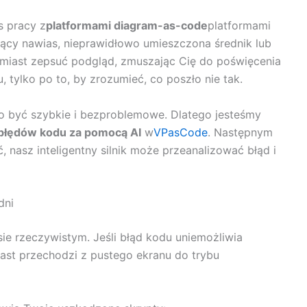
 pracy z
platformami diagram-as-code
platformami
ujący nawias, nieprawidłowo umieszczona średnik lub
miast zepsuć podgląd, zmuszając Cię do poświęcenia
, tylko po to, by zrozumieć, co poszło nie tak.
 być szybkie i bezproblemowe. Dlatego jesteśmy
błędów kodu za pomocą AI
w
VPasCode
. Następnym
 nasz inteligentny silnik może przeanalizować błąd i
dni
ie rzeczywistym. Jeśli błąd kodu uniemożliwia
ast przechodzi z pustego ekranu do trybu