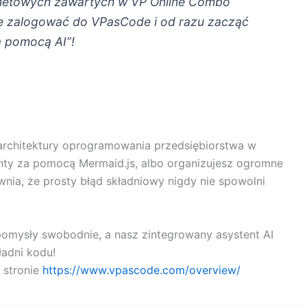
ternetowych zawartych w VP Online Combo
ię zalogować do VPasCode i od razu zacząć
a pomocą AI”!
 architektury oprogramowania przedsiębiorstwa w
nty za pomocą Mermaid.js, albo organizujesz ogromne
nia, że prosty błąd składniowy nigdy nie spowolni
 pomysły swobodnie, a nasz zintegrowany asystent AI
ładni kodu!
 stronie
https://www.vpascode.com/overview/