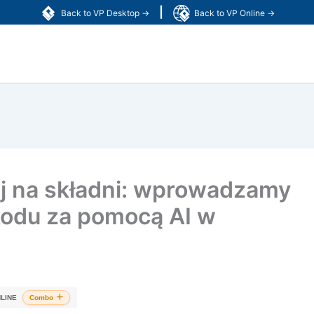
|
Back to VP Desktop →
Back to VP Online →
ij na składni: wprowadzamy
kodu za pomocą AI w
LINE
Combo