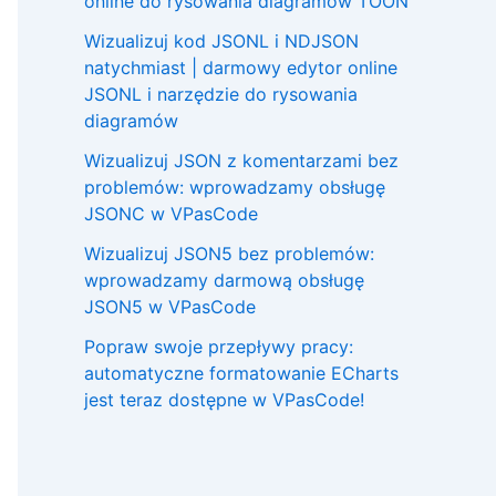
online do rysowania diagramów TOON
Wizualizuj kod JSONL i NDJSON
natychmiast | darmowy edytor online
JSONL i narzędzie do rysowania
diagramów
Wizualizuj JSON z komentarzami bez
problemów: wprowadzamy obsługę
JSONC w VPasCode
Wizualizuj JSON5 bez problemów:
wprowadzamy darmową obsługę
JSON5 w VPasCode
Popraw swoje przepływy pracy:
automatyczne formatowanie ECharts
jest teraz dostępne w VPasCode!