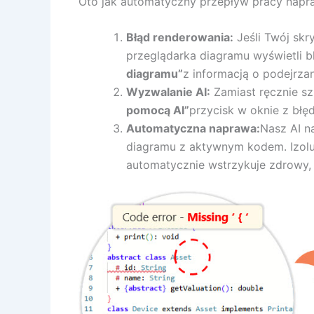
Oto jak automatyczny przepływ pracy napr
Błąd renderowania:
Jeśli Twój skr
przeglądarka diagramu wyświetli b
diagramu”
z informacją o podejrzan
Wyzwalanie AI:
Zamiast ręcznie szu
pomocą AI”
przycisk w oknie z błę
Automatyczna naprawa:
Nasz AI n
diagramu z aktywnym kodem. Izolu
automatycznie wstrzykuje zdrowy,