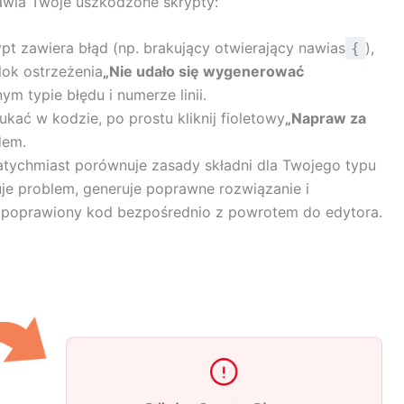
awia Twoje uszkodzone skrypty:
ypt zawiera błąd (np. brakujący otwierający nawias
),
{
lok ostrzeżenia
„Nie udało się wygenerować
ym typie błędu i numerze linii.
kać w kodzie, po prostu kliknij fioletowy
„Napraw za
dem.
atychmiast porównuje zasady składni dla Twojego typu
je problem, generuje poprawne rozwiązanie i
 poprawiony kod bezpośrednio z powrotem do edytora.