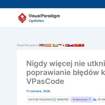
Przejdź
do
treści
Read this post in:
Nigdy więcej nie utkn
poprawianie błędów 
VPasCode
11 czerwca, 2026
|
DESKTOP
VP ON
Professional
EDITION REQUIRED