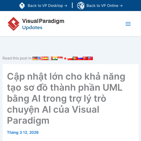
Nhảy
|
Back to VP Desktop →
Back to VP Online →
tới
Main
nội
dung
Men
Read this post in:
Cập nhật lớn cho khả năng
tạo sơ đồ thành phần UML
bằng AI trong trợ lý trò
chuyện AI của Visual
Paradigm
Tháng 3 12, 2026