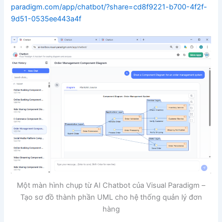
paradigm.com/app/chatbot/?share=cd8f9221-b700-4f2f-
9d51-0535ee443a4f
Một màn hình chụp từ AI Chatbot của Visual Paradigm –
Tạo sơ đồ thành phần UML cho hệ thống quản lý đơn
hàng