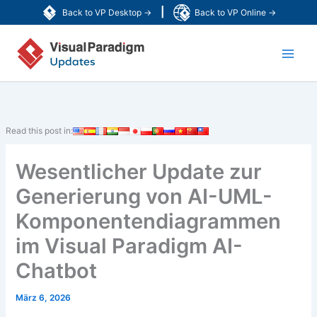
Zum
|
Back to VP Desktop →
Back to VP Online →
Inhalt
Main
springen
Men
Read this post in:
Wesentlicher Update zur
Generierung von AI-UML-
Komponentendiagrammen
im Visual Paradigm AI-
Chatbot
März 6, 2026