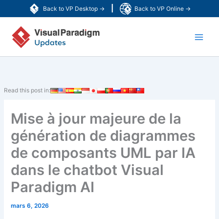
Aller
|
Back to VP Desktop →
Back to VP Online →
au
Main
contenu
Men
Read this post in:
Mise à jour majeure de la
génération de diagrammes
de composants UML par IA
dans le chatbot Visual
Paradigm AI
mars 6, 2026