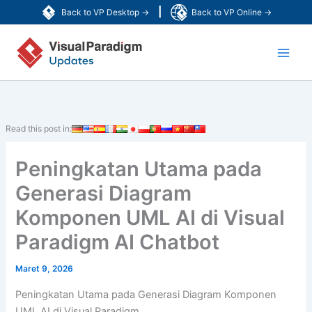
Lewati
|
Back to VP Desktop →
Back to VP Online →
ke
Main
konten
Men
Read this post in:
Peningkatan Utama pada
Generasi Diagram
Komponen UML AI di Visual
Paradigm AI Chatbot
Maret 9, 2026
Peningkatan Utama pada Generasi Diagram Komponen
UML AI di Visual Paradigm