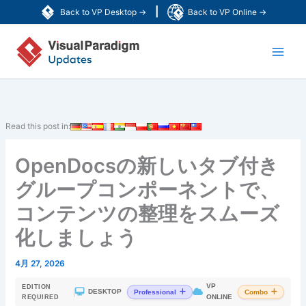
内
|
Back to VP Desktop →
Back to VP Online →
容
Main
を
ス
Men
キ
ッ
プ
Read this post in:
OpenDocsの新しいタブ付き
グループコンポーネントで、
コンテンツの整理をスムーズ
化しましょう
4月 27, 2026
VP
EDITION
|
DESKTOP
Professional
Combo
ONLINE
REQUIRED