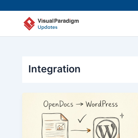
内
容
を
ス
キ
ッ
プ
Integration