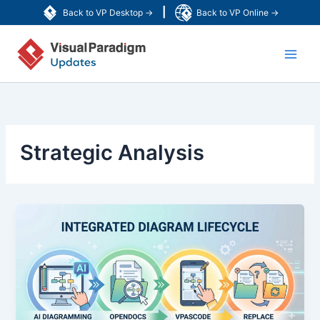
内
|
Back to VP Desktop →
Back to VP Online →
容
Main
を
ス
Men
キ
ッ
プ
Strategic Analysis