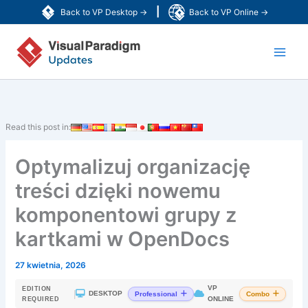
Przejdź
|
Back to VP Desktop →
Back to VP Online →
do
Main
treści
Men
Read this post in:
Optymalizuj organizację
treści dzięki nowemu
komponentowi grupy z
kartkami w OpenDocs
27 kwietnia, 2026
VP
EDITION
|
DESKTOP
Professional
Combo
ONLINE
REQUIRED