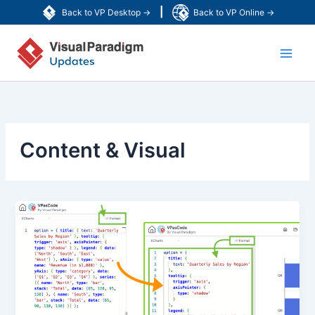
内
|
Back to VP Desktop →
Back to VP Online →
容
Main
を
ス
Men
キ
ッ
プ
Content & Visual