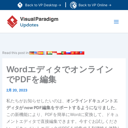
内
|
Back to VP Desktop →
Back to VP Online →
容
Main
を
ス
Men
キ
ッ
プ
Read this post in:
Wordエディタでオンライン
でPDFを編集
2月 20, 2023
私たちがお知らせしたいのは、
オンラインドキュメントエ
ディタが now PDF編集をサポートするようになりました
。
この新機能により、PDFを簡単にWordに変換して、ドキュ
メントエディタで直接編集できます。今すぐお試しくださ