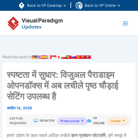
Skip
|
Back to VP Desktop →
Back to VP Online →
to
Main
content
Men
Read this post in:
स्पष्टता में सुधार: विजुअल पैराडाइम
ओपनडॉक्स में अब लचीले पृष्ठ चौड़ाई
सेटिंग उपलब्ध है
अप्रैल 16, 2026
VP
EDITION
|
DESKTOP
Professional
Combo
ONLINE
REQUIRED
हमारे उद्देश्य के तहत सबसे अधिक लचीले
ज्ञान प्रबंधन प्लेटफॉर्म
, हमें समझ में