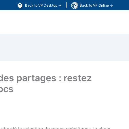
|
Back to VP Desktop →
Back to VP Online →
 des partages : restez
ocs
 abordé la sélection de pages spécifiques, le choix