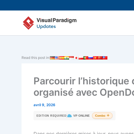
Aller
au
contenu
Read this post in:
Parcourir l’historique
organisé avec OpenD
avril 9, 2026
|
VP ONLINE
Combo
EDITION REQUIRED
Dans nos dernières mises à jour, nous avons