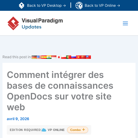
Aller
|
Back to VP Desktop →
Back to VP Online →
au
Main
contenu
Men
Read this post in:
Comment intégrer des
bases de connaissances
OpenDocs sur votre site
web
avril 9, 2026
|
VP ONLINE
Combo
EDITION REQUIRED