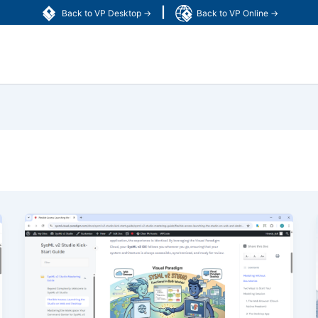
|
Back to VP Desktop →
Back to VP Online →