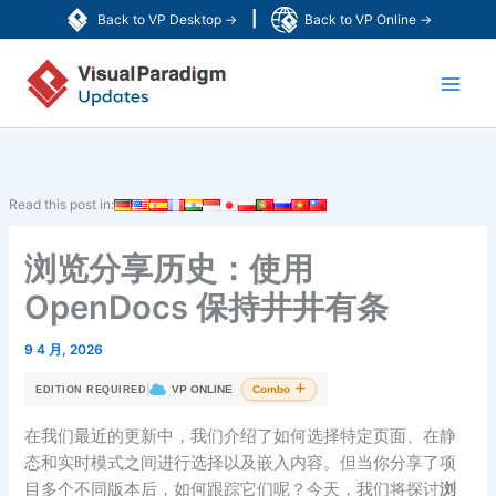
跳
|
Back to VP Desktop →
Back to VP Online →
至
Main
内
容
Men
Read this post in:
浏览分享历史：使用
OpenDocs 保持井井有条
9 4 月, 2026
|
VP ONLINE
Combo
EDITION REQUIRED
在我们最近的更新中，我们介绍了如何选择特定页面、在静
态和实时模式之间进行选择以及嵌入内容。但当你分享了项
目多个不同版本后，如何跟踪它们呢？今天，我们将探讨
浏