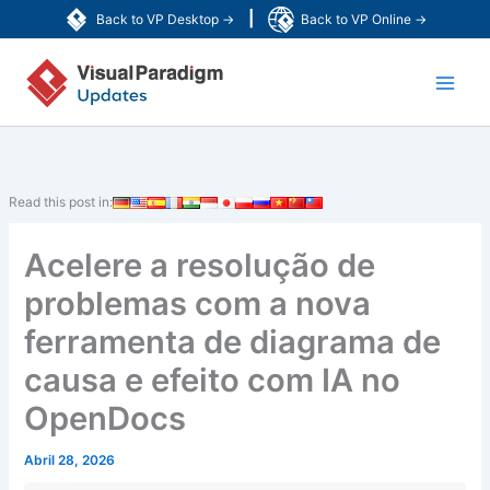
Skip
|
Back to VP Desktop →
Back to VP Online →
to
Main
content
Men
Read this post in:
Acelere a resolução de
problemas com a nova
ferramenta de diagrama de
causa e efeito com IA no
OpenDocs
Abril 28, 2026