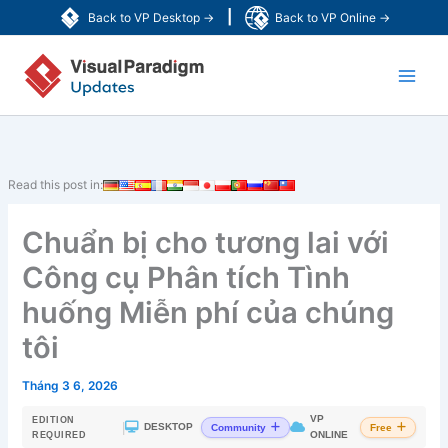
Nhảy
|
Back to VP Desktop →
Back to VP Online →
tới
Main
nội
dung
Men
Read this post in:
Chuẩn bị cho tương lai với
Công cụ Phân tích Tình
huống Miễn phí của chúng
tôi
Tháng 3 6, 2026
VP
EDITION
|
DESKTOP
Community
Free
ONLINE
REQUIRED