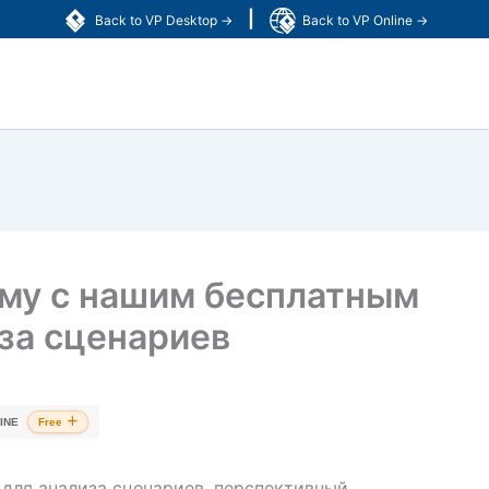
|
Back to VP Desktop →
Back to VP Online →
ему с нашим бесплатным
за сценариев
INE
Free
для анализа сценариев, перспективный