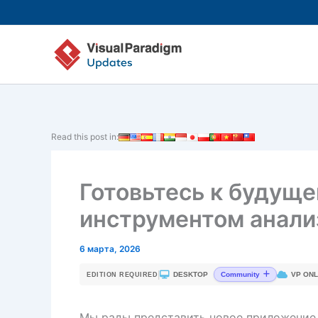
Перейти
к
содержимому
Read this post in:
Готовьтесь к будущ
инструментом анали
6 марта, 2026
|
DESKTOP
VP ONL
Community
EDITION REQUIRED
Мы рады представить новое приложение 