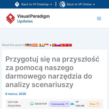
Przejdź
|
Back to VP Desktop →
Back to VP Online →
do
Main
treści
Men
Read this post in:
Przygotuj się na przyszłość
za pomocą naszego
darmowego narzędzia do
analizy scenariuszy
6 marca, 2026
VP
EDITION
|
DESKTOP
Community
Free
ONLINE
REQUIRED