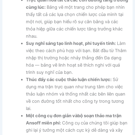
cùng lúc:
Bảng vẽ một trang cho phép bạn nhìn
thấy tất cả các lựa chọn chiến lược của mình tại
một nơi, giúp bạn hiểu rõ sự cân bằng và các
thỏa hiệp giữa các chiến lược tăng trưởng khác
nhau.
Suy nghĩ sáng tạo linh hoạt, phi tuyến tính:
Làm
việc theo cách phù hợp với bạn. Bắt đầu từ Thâm
nhập thị trường hoặc nhảy thẳng đến Đa dạng
hóa — bảng vẽ linh hoạt sẽ thích nghi với quá
trình suy nghĩ của bạn.
Thúc đẩy các cuộc thảo luận chiến lược:
Sử
dụng ma trận trực quan như trung tâm cho việc
thảo luận nhóm và thống nhất các bên liên quan
về con đường tốt nhất cho công ty trong tương
lai.
Một công cụ đơn giản và
bộ soạn thảo ma trận
Ansoff miễn phí
:
Công cụ của chúng tôi giúp bạn
ghi lại ý tưởng một cách cực kỳ dễ dàng và xây