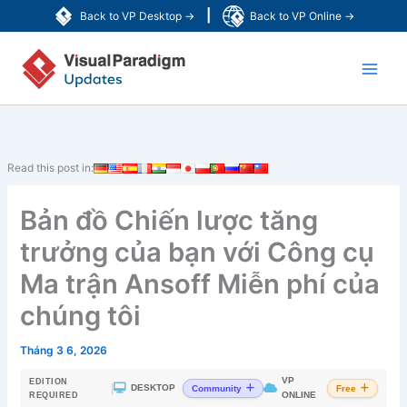
Nhảy
|
Back to VP Desktop →
Back to VP Online →
tới
Main
nội
dung
Men
Read this post in:
Bản đồ Chiến lược tăng
trưởng của bạn với Công cụ
Ma trận Ansoff Miễn phí của
chúng tôi
Tháng 3 6, 2026
VP
EDITION
|
DESKTOP
Community
Free
ONLINE
REQUIRED