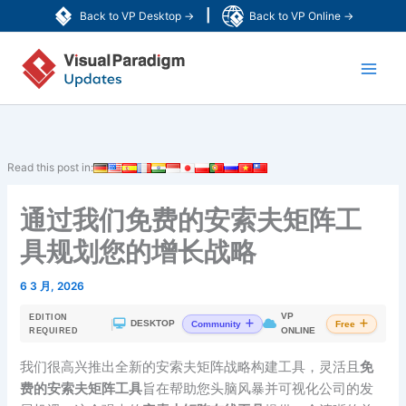
跳
|
Back to VP Desktop →
Back to VP Online →
至
Main
内
容
Men
Read this post in:
通过我们免费的安索夫矩阵工
具规划您的增长战略
6 3 月, 2026
VP
EDITION
|
DESKTOP
Community
Free
ONLINE
REQUIRED
我们很高兴推出全新的安索夫矩阵战略构建工具，灵活且
免
费的安索夫矩阵工具
旨在帮助您头脑风暴并可视化公司的发