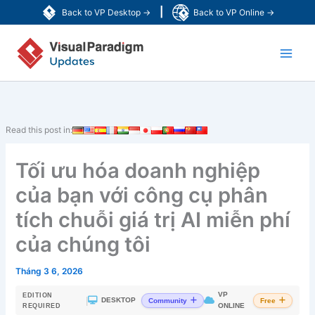
Nhảy
|
Back to VP Desktop →
Back to VP Online →
tới
Main
nội
dung
Men
Read this post in:
Tối ưu hóa doanh nghiệp
của bạn với công cụ phân
tích chuỗi giá trị AI miễn phí
của chúng tôi
Tháng 3 6, 2026
VP
EDITION
|
DESKTOP
Community
Free
ONLINE
REQUIRED