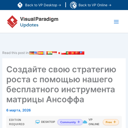
Перейти
|
Back to VP Desktop →
Back to VP Online →
к
Main
содержимому
Men
Read this post in:
Создайте свою стратегию
роста с помощью нашего
бесплатного инструмента
матрицы Ансоффа
6 марта, 2026
VP
EDITION
|
DESKTOP
Community
Free
ONLINE
REQUIRED