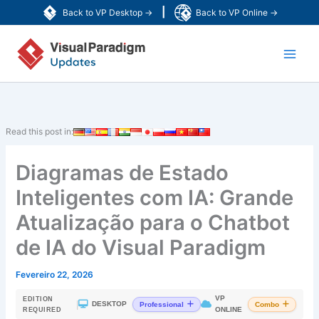
Skip
|
Back to VP Desktop →
Back to VP Online →
to
Main
content
Men
Read this post in:
Diagramas de Estado
Inteligentes com IA: Grande
Atualização para o Chatbot
de IA do Visual Paradigm
Fevereiro 22, 2026
VP
EDITION
|
DESKTOP
Professional
Combo
ONLINE
REQUIRED