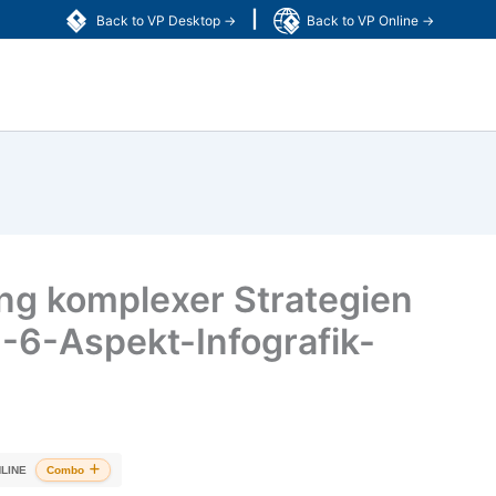
|
Back to VP Desktop →
Back to VP Online →
ung komplexer Strategien
-6-Aspekt-Infografik-
LINE
Combo