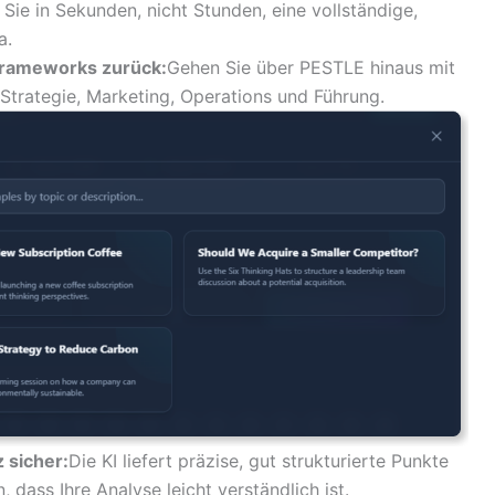
n Sie in Sekunden, nicht Stunden, eine vollständige,
a.
 Frameworks zurück:
Gehen Sie über PESTLE hinaus mit
 Strategie, Marketing, Operations und Führung.
z sicher:
Die KI liefert präzise, gut strukturierte Punkte
, dass Ihre Analyse leicht verständlich ist.