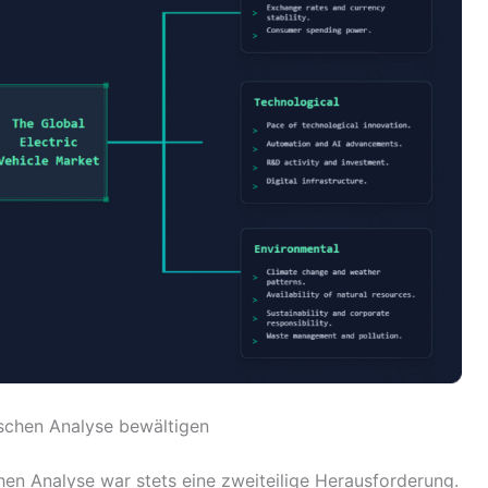
schen Analyse bewältigen
hen Analyse war stets eine zweiteilige Herausforderung.