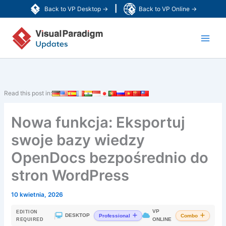
Przejdź
|
Back to VP Desktop →
Back to VP Online →
do
Main
treści
Men
Read this post in:
Nowa funkcja: Eksportuj
swoje bazy wiedzy
OpenDocs bezpośrednio do
stron WordPress
10 kwietnia, 2026
VP
EDITION
|
DESKTOP
Professional
Combo
ONLINE
REQUIRED