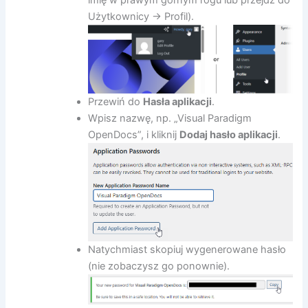
imię w prawym górnym rogu lub przejdź do
Użytkownicy → Profil).
Przewiń do
Hasła aplikacji
.
Wpisz nazwę, np. „Visual Paradigm
OpenDocs”, i kliknij
Dodaj hasło aplikacji
.
Natychmiast skopiuj wygenerowane hasło
(nie zobaczysz go ponownie).