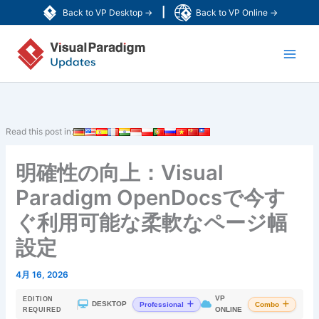
内
|
Back to VP Desktop →
Back to VP Online →
容
Main
を
ス
Men
キ
ッ
プ
Read this post in:
明確性の向上：Visual
Paradigm OpenDocsで今す
ぐ利用可能な柔軟なページ幅
設定
4月 16, 2026
VP
EDITION
|
DESKTOP
Professional
Combo
ONLINE
REQUIRED