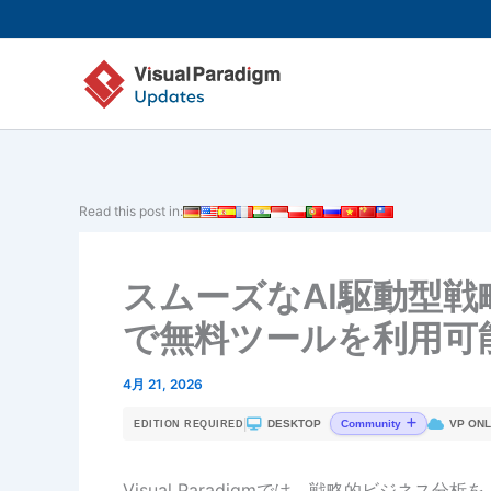
内
容
を
ス
キ
ッ
プ
Read this post in:
スムーズなAI駆動型
で無料ツールを利用可
4月 21, 2026
|
DESKTOP
VP ONL
Community
EDITION REQUIRED
Visual Paradigmでは、戦略的ビジネ