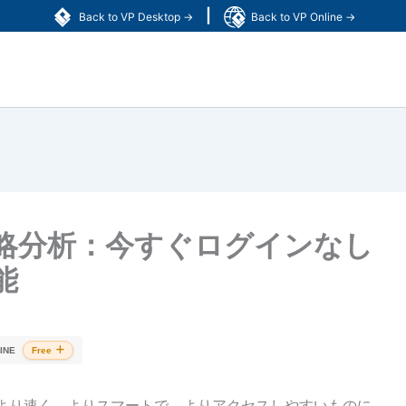
|
Back to VP Desktop →
Back to VP Online →
戦略分析：今すぐログインなし
能
INE
Free
ス分析をより速く、よりスマートで、よりアクセスしやすいものに