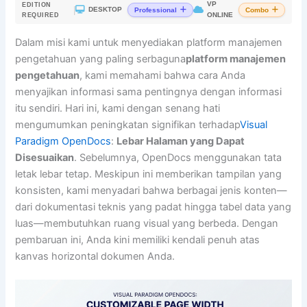
VP
EDITION
|
DESKTOP
Professional
Combo
ONLINE
REQUIRED
Dalam misi kami untuk menyediakan platform manajemen
pengetahuan yang paling serbaguna
platform manajemen
pengetahuan
, kami memahami bahwa cara Anda
menyajikan informasi sama pentingnya dengan informasi
itu sendiri. Hari ini, kami dengan senang hati
mengumumkan peningkatan signifikan terhadap
Visual
Paradigm OpenDocs
:
Lebar Halaman yang Dapat
Disesuaikan
. Sebelumnya, OpenDocs menggunakan tata
letak lebar tetap. Meskipun ini memberikan tampilan yang
konsisten, kami menyadari bahwa berbagai jenis konten—
dari dokumentasi teknis yang padat hingga tabel data yang
luas—membutuhkan ruang visual yang berbeda. Dengan
pembaruan ini, Anda kini memiliki kendali penuh atas
kanvas horizontal dokumen Anda.