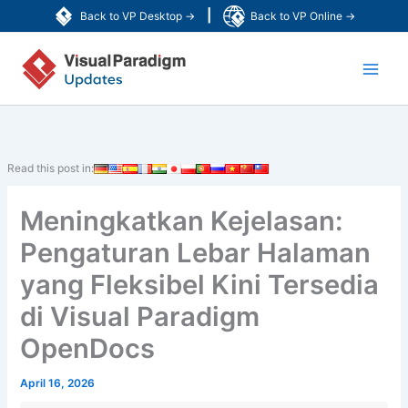
Lewati
|
Back to VP Desktop →
Back to VP Online →
ke
Main
konten
Men
Read this post in:
Meningkatkan Kejelasan:
Pengaturan Lebar Halaman
yang Fleksibel Kini Tersedia
di Visual Paradigm
OpenDocs
April 16, 2026