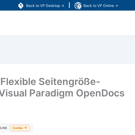
|
Back to VP Desktop →
Back to VP Online →
 Flexible Seitengröße-
n Visual Paradigm OpenDocs
LINE
Combo