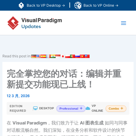
跳
|
Back to VP Desktop →
Back to VP Online →
至
Main
内
容
Men
Read this post in:
完全掌控您的对话：编辑并重
新提交功能现已上线！
12 3 月, 2026
VP
EDITION
|
DESKTOP
Professional
Combo
ONLINE
REQUIRED
在
Visual Paradigm
，我们致力于让
AI 图表生成
如同与同事
对话般流畅自然。我们深知，在业务分析和软件设计的快节