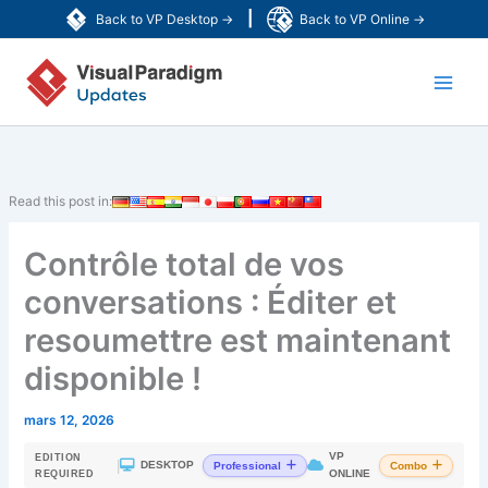
Aller
|
Back to VP Desktop →
Back to VP Online →
au
Main
contenu
Men
Read this post in:
Contrôle total de vos
conversations : Éditer et
resoumettre est maintenant
disponible !
mars 12, 2026
VP
EDITION
|
DESKTOP
Professional
Combo
ONLINE
REQUIRED