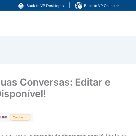
|
Back to VP Desktop →
Back to VP Online →
suas Conversas: Editar e
isponível!
LINE
Combo
os em tornar
a geração de diagramas com IA
tão fluida