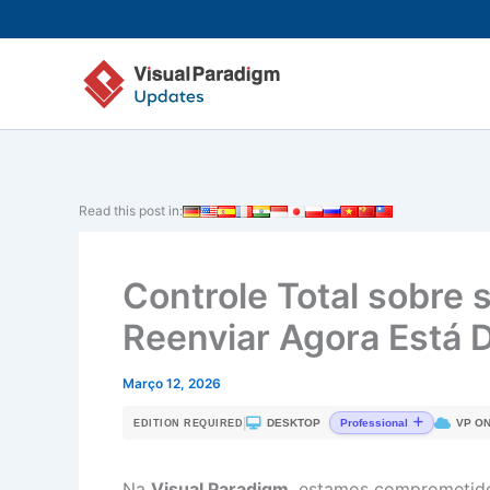
Skip
to
content
Read this post in:
Controle Total sobre 
Reenviar Agora Está D
Março 12, 2026
|
DESKTOP
VP ON
Professional
EDITION REQUIRED
Na
Visual Paradigm
, estamos comprometid