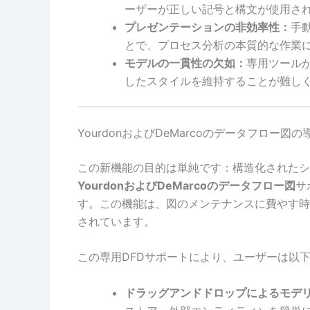
ーザーが正しい記号と構文が使用さ
プレゼンテーションの非効率性：
手
とで、プロセス分析の本質的な作業
モデルの一貫性の欠如：
専用ツール
したスタイルを維持することが難し
YourdonおよびDeMarcoのデータフロー
この新機能の目的は単純です：構造化されたシ
YourdonおよびDeMarcoのデータフロー図
サ
す。この機能は、図のメンテナンスに費やす時
されています。
この専用DFDサポートにより、ユーザーは以
ドラッグアンドドロップによるモデ