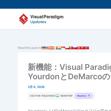
内
容
を
ス
キ
ッ
プ
Read this post in:
新機能：Visual Parad
YourdonとDeMar
3月 6, 2026
|
DESKTOP
Modeler
EDITION REQUIRED
YourdonおよびDeMarcoのデータフロー