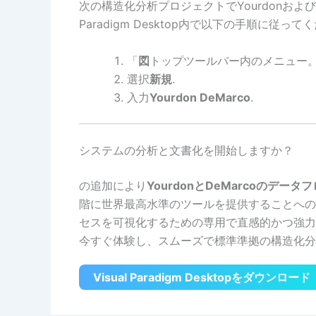
次の構造化分析プロジェクトでYourdonおよびD
Paradigm Desktop内で以下の手順に従って
「
図
トップツールバー内のメニュー
選択
新規
.
入力
Yourdon DeMarco
.
システムの分析と文書化を開始しますか？
の追加により
YourdonとDeMarcoのデータ
階に世界最高水準のツールを提供することへの
セスを可視化するための専用で直感的かつ強力な方法が
今すぐ体験し、スムーズで標準準拠の構造化分
Visual Paradigm Desktopをダウンロード