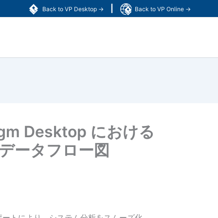
|
Back to VP Desktop →
Back to VP Online →
igm Desktop における
coのデータフロー図
図サポートにより、システム分析をスムーズ化