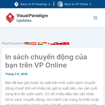
Nhảy
|
Back to VP Desktop →
Back to VP Online →
tới
Main
nội
dung
Men
Read this post in:
In sách chuyển động của
bạn trên VP Online
Tháng 3 6, 2026
Bạn đã bao giờ muốn tự xuất bản một cuốn sách chuyển
động chưa? Đối với nhiều tác giả tự xuất bản, rào cản cuối
cùng là in ấn cuốn sách. Có rất nhiều điều cần cân nhắc
khi in sách chuyển động, như tránh các trang bị thiếu hoặc