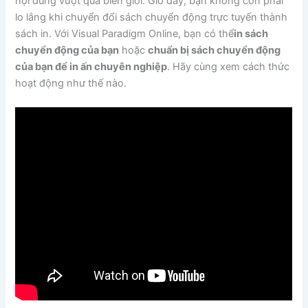
nội dung vượt quá biên giới. Giờ đây, bạn không còn phải
lo lắng khi chuyển đổi sách chuyển động trực tuyến thành
sách in. Với Visual Paradigm Online, bạn có thể
in sách
chuyển động của bạn
hoặc
chuẩn bị sách chuyển động
của bạn để in ấn chuyên nghiệp
. Hãy cùng xem cách thức
hoạt động như thế nào.