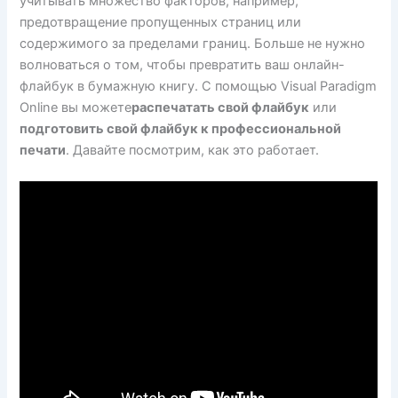
учитывать множество факторов, например,
предотвращение пропущенных страниц или
содержимого за пределами границ. Больше не нужно
волноваться о том, чтобы превратить ваш онлайн-
флайбук в бумажную книгу. С помощью Visual Paradigm
Online вы можете
распечатать свой флайбук
или
подготовить свой флайбук к профессиональной
печати
. Давайте посмотрим, как это работает.