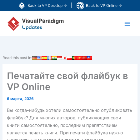
Перейти
|
Back to VP Desktop →
Back to VP Online →
к
Main
содержимому
Men
Read this post in:
Печатайте свой флайбук в
VP Online
6 марта, 2026
Вы когда-нибудь хотели самостоятельно опубликовать
флайбук? Для многих авторов, публикующих свои
книги самостоятельно, последним препятствием
является печать книги. При печати флайбука нужно